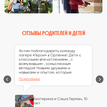
ОТЗЫВЫ РОДИТЕЛЕЙ И ДЕТЕЙ
Хотим поблагодарить команду
Л
лагеря «Герои» в Орлёнке! Дети с
и
классными впечатлениями , с
л
возмужавшим , осмысленным
в
взглядом! Новыми друзьями и
п
навыками и опытом, которые
ж
останутся на всю жизнь!
д
Подробнее
П
-
!
н
з
Екатерина и Саша Герман, 10
лет