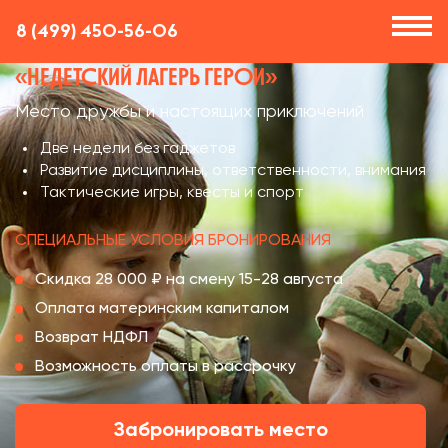
8 (499) 450-56-06
«НЕДЕТСКИЙ ЛАГЕРЬ ГЕРОИ»
Место дружбы и настоящих приключений
Две недели без гаджетов
Развитие дисциплины, ответственности, внимания
Тактические игры, квесты и спорт
СПЕЦИАЛЬНЫЕ УСЛОВИЯ БРОНИРОВАНИЯ
Скидка 28 000 ₽ на смену 15-28 августа
Оплата материнским капиталом
Возврат НДФЛ
Возможность оплаты в рассрочку
Забронировать место