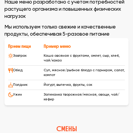
Наше меню разработано с учетом потребностей
растущего организма и повышенных физических
нагрузок
Мы используем только свежие и качественные
продукты, обеспечивая 5-разовое питание
Прием пищи
Пример меню
Завтрак
Каша овсяная с фруктами, омлет, сыр, хлеб,
чай/какао
Обед
Суп, мясное/рыбное блюдо с гарниром, салат,
компот
Полдник
Йогурт, выпечка, фрукты, сок
Ужин
Запеканка творожная/мясная, овощи, чай/
кефир
СМЕНЫ